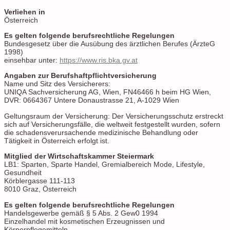
Verliehen in
Österreich
Es gelten folgende berufsrechtliche Regelungen
Bundesgesetz über die Ausübung des ärztlichen Berufes (ÄrzteG
1998)
einsehbar unter:
https://www.ris.bka.gv.at
Angaben zur Berufs­haftpflicht­versicherung
Name und Sitz des Versicherers:
UNIQA Sachversicherung AG, Wien, FN46466 h beim HG Wien,
DVR: 0664367 Untere Donaustrasse 21, A-1029 Wien
Geltungsraum der Versicherung: Der Versicherungsschutz erstreckt
sich auf Versicherungsfälle, die weltweit festgestellt wurden, sofern
die schadensverursachende medizinische Behandlung oder
Tätigkeit in Österreich erfolgt ist.
Mitglied der Wirtschaftskammer Steiermark
LB1: Sparten, Sparte Handel, Gremialbereich Mode, Lifestyle,
Gesundheit
Körblergasse 111-113
8010 Graz, Österreich
Es gelten folgende berufsrechtliche Regelungen
Handelsgewerbe gemäß § 5 Abs. 2 Gew0 1994
Einzelhandel mit kosmetischen Erzeugnissen und
Körperpflegemitteln