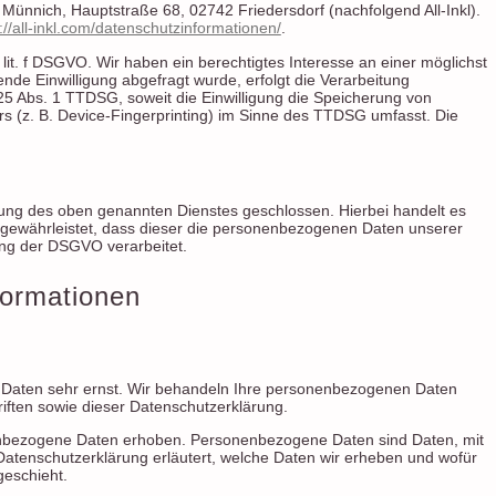
ünnich, Hauptstraße 68, 02742 Friedersdorf (nachfolgend All-Inkl).
://all-inkl.com/datenschutzinformationen/
.
 lit. f DSGVO. Wir haben ein berechtigtes Interesse an einer möglichst
nde Einwilligung abgefragt wurde, erfolgt die Verarbeitung
 25 Abs. 1 TTDSG, soweit die Einwilligung die Speicherung von
rs (z. B. Device-Fingerprinting) im Sinne des TTDSG umfasst. Die
zung des oben genannten Dienstes geschlossen. Hierbei handelt es
r gewährleistet, dass dieser die personenbezogenen Daten unserer
ng der DSGVO verarbeitet.
nformationen
n Daten sehr ernst. Wir behandeln Ihre personenbezogenen Daten
iften sowie dieser Datenschutzerklärung.
nbezogene Daten erhoben. Personenbezogene Daten sind Daten, mit
 Datenschutzerklärung erläutert, welche Daten wir erheben und wofür
geschieht.