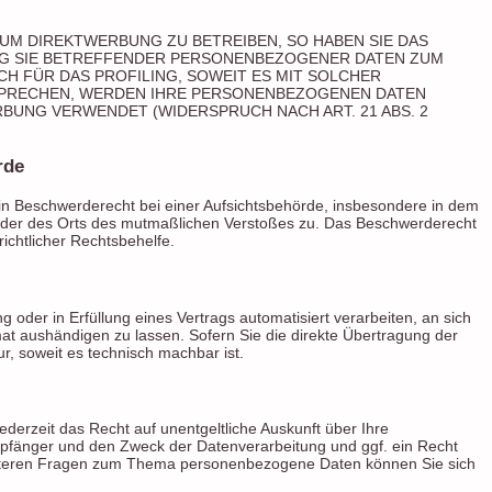
UM DIREKTWERBUNG ZU BETREIBEN, SO HABEN SIE DAS
NG SIE BETREFFENDER PERSONENBEZOGENER DATEN ZUM
H FÜR DAS PROFILING, SOWEIT ES MIT SOLCHER
SPRECHEN, WERDEN IHRE PERSONENBEZOGENEN DATEN
BUNG VERWENDET (WIDERSPRUCH NACH ART. 21 ABS. 2
rde
n Beschwerderecht bei einer Aufsichtsbehörde, insbesondere in dem
es oder des Orts des mutmaßlichen Verstoßes zu. Das Beschwerderecht
ichtlicher Rechtsbehelfe.
g oder in Erfüllung eines Vertrags automatisiert verarbeiten, an sich
at aushändigen zu lassen. Sofern Sie die direkte Übertragung der
r, soweit es technisch machbar ist.
erzeit das Recht auf unentgeltliche Auskunft über Ihre
fänger und den Zweck der Datenverarbeitung und ggf. ein Recht
weiteren Fragen zum Thema personenbezogene Daten können Sie sich