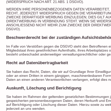
(WIDERSPRUCH NACH ART. 21 ABS. 1 DSGVO).
WERDEN IHRE PERSONENBEZOGENEN DATEN VERARBEITET, 
RECHT, JEDERZEIT WIDERSPRUCH GEGEN DIE VERARBEITU
ZWECKE DERARTIGER WERBUNG EINZULEGEN; DIES GILT AUC
DIREKTWERBUNG IN VERBINDUNG STEHT. WENN SIE WIDER
ANSCHLIESSEND NICHT MEHR ZUM ZWECKE DER DIREKTWER
DSGVO).
Beschwerde­recht bei der zuständigen Aufsichts­behö
Im Falle von Verstößen gegen die DSGVO steht den Betroffenen ei
Mitgliedstaat ihres gewöhnlichen Aufenthalts, ihres Arbeitsplatz
besteht unbeschadet anderweitiger verwaltungsrechtlicher oder ger
Recht auf Daten­übertrag­barkeit
Sie haben das Recht, Daten, die wir auf Grundlage Ihrer Einwilligun
oder an einen Dritten in einem gängigen, maschinenlesbaren Form
Daten an einen anderen Verantwortlichen verlangen, erfolgt dies nu
Auskunft, Löschung und Berichtigung
Sie haben im Rahmen der geltenden gesetzlichen Bestimmungen jed
gespeicherten personenbezogenen Daten, deren Herkunft und Emp
auf Berichtigung oder Löschung dieser Daten. Hierzu sowie zu 
jederzeit an uns wenden.