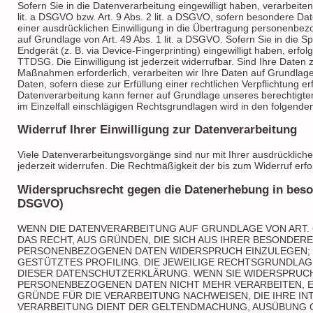
Sofern Sie in die Datenverarbeitung eingewilligt haben, verarbeit
lit. a DSGVO bzw. Art. 9 Abs. 2 lit. a DSGVO, sofern besondere Da
einer ausdrücklichen Einwilligung in die Übertragung personenbez
auf Grundlage von Art. 49 Abs. 1 lit. a DSGVO. Sofern Sie in die S
Endgerät (z. B. via Device-Fingerprinting) eingewilligt haben, erfo
TTDSG. Die Einwilligung ist jederzeit widerrufbar. Sind Ihre Daten 
Maßnahmen erforderlich, verarbeiten wir Ihre Daten auf Grundlage 
Daten, sofern diese zur Erfüllung einer rechtlichen Verpflichtung er
Datenverarbeitung kann ferner auf Grundlage unseres berechtigten I
im Einzelfall einschlägigen Rechtsgrundlagen wird in den folgende
Widerruf Ihrer Einwilligung zur Datenverarbeitung
Viele Datenverarbeitungsvorgänge sind nur mit Ihrer ausdrücklichen 
jederzeit widerrufen. Die Rechtmäßigkeit der bis zum Widerruf erf
Widerspruchsrecht gegen die Datenerhebung in beson
DSGVO)
WENN DIE DATENVERARBEITUNG AUF GRUNDLAGE VON ART. 6 
DAS RECHT, AUS GRÜNDEN, DIE SICH AUS IHRER BESONDER
PERSONENBEZOGENEN DATEN WIDERSPRUCH EINZULEGEN; DI
GESTÜTZTES PROFILING. DIE JEWEILIGE RECHTSGRUNDLAG
DIESER DATENSCHUTZERKLÄRUNG. WENN SIE WIDERSPRUCH
PERSONENBEZOGENEN DATEN NICHT MEHR VERARBEITEN, E
GRÜNDE FÜR DIE VERARBEITUNG NACHWEISEN, DIE IHRE IN
VERARBEITUNG DIENT DER GELTENDMACHUNG, AUSÜBUNG