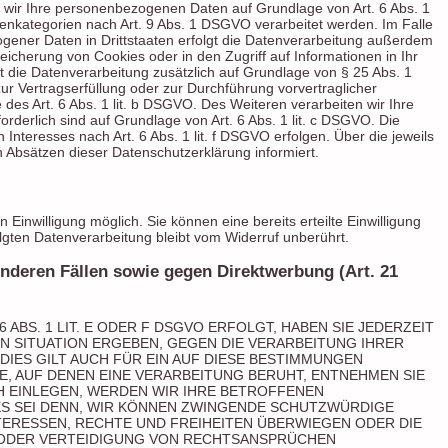
en wir Ihre personenbezogenen Daten auf Grundlage von Art. 6 Abs. 1
tenkategorien nach Art. 9 Abs. 1 DSGVO verarbeitet werden. Im Falle
ogener Daten in Drittstaaten erfolgt die Datenverarbeitung außerdem
peicherung von Cookies oder in den Zugriff auf Informationen in Ihr
lgt die Datenverarbeitung zusätzlich auf Grundlage von § 25 Abs. 1
zur Vertragserfüllung oder zur Durchführung vorvertraglicher
des Art. 6 Abs. 1 lit. b DSGVO. Des Weiteren verarbeiten wir Ihre
forderlich sind auf Grundlage von Art. 6 Abs. 1 lit. c DSGVO. Die
nteresses nach Art. 6 Abs. 1 lit. f DSGVO erfolgen. Über die jeweils
n Absätzen dieser Datenschutzerklärung informiert.
Einwilligung möglich. Sie können eine bereits erteilte Einwilligung
olgten Datenverarbeitung bleibt vom Widerruf unberührt.
deren Fällen sowie gegen Direktwerbung (Art. 21
ABS. 1 LIT. E ODER F DSGVO ERFOLGT, HABEN SIE JEDERZEIT
EN SITUATION ERGEBEN, GEGEN DIE VERARBEITUNG IHRER
ES GILT AUCH FÜR EIN AUF DIESE BESTIMMUNGEN
E, AUF DENEN EINE VERARBEITUNG BERUHT, ENTNEHMEN SIE
 EINLEGEN, WERDEN WIR IHRE BETROFFENEN
S SEI DENN, WIR KÖNNEN ZWINGENDE SCHUTZWÜRDIGE
TERESSEN, RECHTE UND FREIHEITEN ÜBERWIEGEN ODER DIE
 ODER VERTEIDIGUNG VON RECHTSANSPRÜCHEN